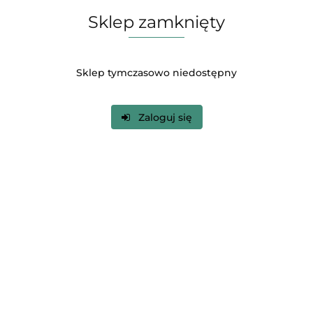
Sklep zamknięty
Sklep tymczasowo niedostępny
Zaloguj się
900.00
szt.
Do koszyka
Do przechowalni
Wysyłka w ciągu
24 godziny
Cena przesyłki
0
Dostępność
Duża dostępność