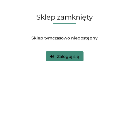
Wege pakiet studencki 1.0 + 2.0 1800 kcal
Sklep zamknięty
79.00
Sklep tymczasowo niedostępny
BESTSELLER
Zaloguj się